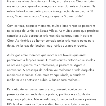
tiravam os olhos das crianças. Aliás, a diretora do Ciep também
me emocionou quando começou a chorar durante o discurso. Ela
estava falando que participou da inauguração da escola, há 18
anos, “roeu muito o osso” e agora queria “comer o filé”.
Com certeza, naquele momento, muitas lembranças se passaram
na cabeça de Lenita de Souza Vilela. As muitas vezes que precisou
cancelar a aula porque as crianças não conseguiram ir para o
Ciep. As histórias de horror contada pelas crianças e pelos pais
delas. As brigas de facções imaginárias durante o recreio.
As brigas entre meninos que moram em favelas que antes
pertenciam a facções rivais. E muitas outras histórias que só elas,
as bravas e guerreiras professoras, já passaram. Agora é
aproveitar. A presença da polícia vai melhorar a vida daqueles
meninos e meninas. Com mais tranqüilidade, o estudo vai
melhorar e as notas vão subir. O futuro será melhor…
Para não deixar passar em branco, o evento contou com a
presença de comandantes da polícia, políticos e a cúpula da
segurança pública. Nas entrelinhas, foi anunciado que a próxima
UPP também será na Tijuca e até o fim do ano todo o maciço