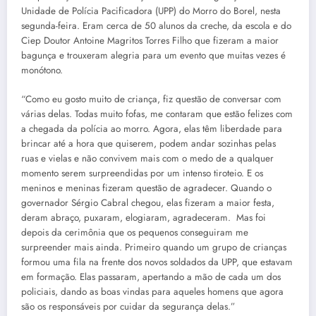
Unidade de Polícia Pacificadora (UPP) do Morro do Borel, nesta
segunda-feira. Eram cerca de 50 alunos da creche, da escola e do
Ciep Doutor Antoine Magritos Torres Filho que fizeram a maior
bagunça e trouxeram alegria para um evento que muitas vezes é
monótono.
“Como eu gosto muito de criança, fiz questão de conversar com
várias delas. Todas muito fofas, me contaram que estão felizes com
a chegada da polícia ao morro. Agora, elas têm liberdade para
brincar até a hora que quiserem, podem andar sozinhas pelas
ruas e vielas e não convivem mais com o medo de a qualquer
momento serem surpreendidas por um intenso tiroteio. E os
meninos e meninas fizeram questão de agradecer. Quando o
governador Sérgio Cabral chegou, elas fizeram a maior festa,
deram abraço, puxaram, elogiaram, agradeceram. Mas foi
depois da cerimônia que os pequenos conseguiram me
surpreender mais ainda. Primeiro quando um grupo de crianças
formou uma fila na frente dos novos soldados da UPP, que estavam
em formação. Elas passaram, apertando a mão de cada um dos
policiais, dando as boas vindas para aqueles homens que agora
são os responsáveis por cuidar da segurança delas.”