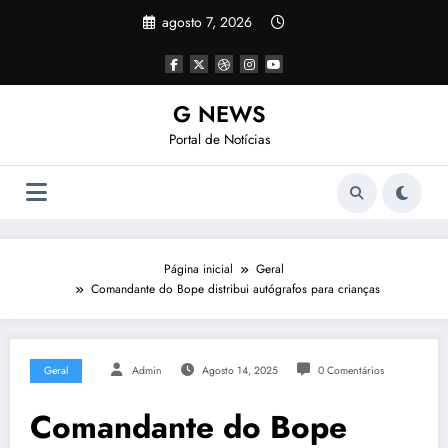
Pular
agosto 7, 2026
para
o
conteúdo
G NEWS
Portal de Notícias
Página inicial
Geral
Comandante do Bope distribui autógrafos para crianças
Geral
Admin
Agosto 14, 2025
0 Comentários
Comandante do Bope